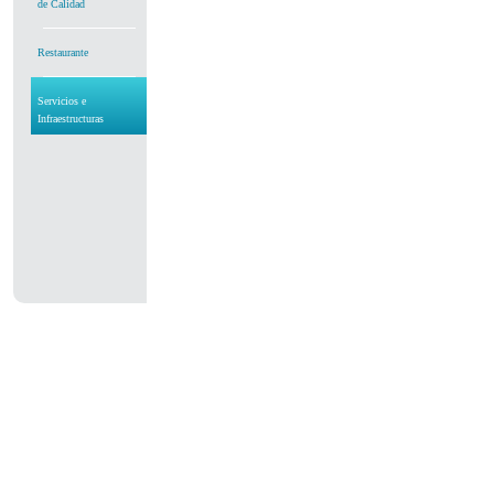
de Calidad
Restaurante
Servicios e
Infraestructuras
Agrupación de
Escuelas de
Alcoutim
Ayuntamiento de
Sanlúcar de
Guadiana
Bomberos
Voluntarios de
Alcoutim
Muelle I
Muelle II
Caixa de Crédito