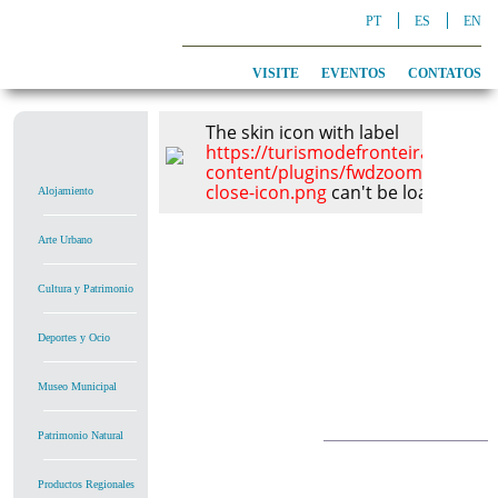
PT
ES
EN
VISITE
EVENTOS
CONTATOS
The skin icon with label
https://turismodefronteira.alcout
content/plugins/fwdzoomer/conten
close-icon.png
can't be loaded, che
Alojamiento
Arte Urbano
Cultura y Patrimonio
Deportes y Ocio
Museo Municipal
Patrimonio Natural
Productos Regionales