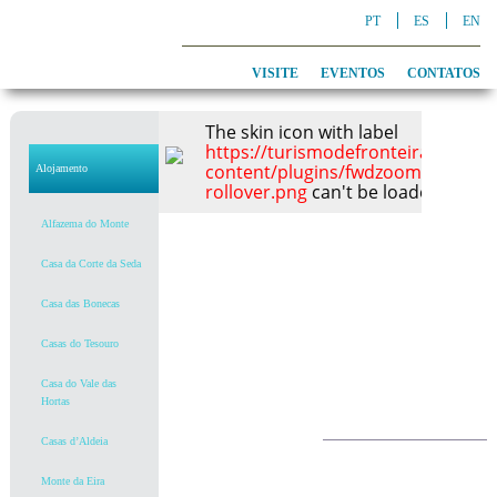
PT
ES
EN
VISITE
EVENTOS
CONTATOS
The skin icon with label
https://turismodefronteira.alcout
content/plugins/fwdzoomer/conte
Alojamento
rollover.png
can't be loaded, check
Alfazema do Monte
Casa da Corte da Seda
Casa das Bonecas
Casas do Tesouro
Casa do Vale das
Hortas
Casas d’Aldeia
Monte da Eira